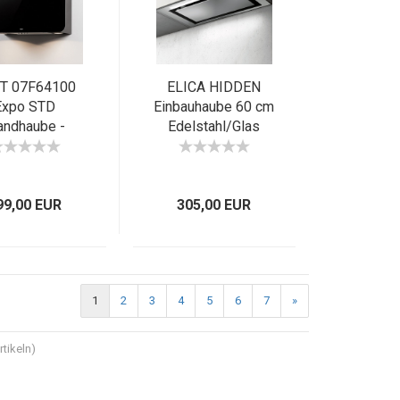
T 07F64100
ELICA HIDDEN
Expo STD
Einbauhaube 60 cm
ndhaube -
Edelstahl/Glas
delstahl +
PRF0097676 EEK B
Schwarz 60 cm
99,00 EUR
305,00 EUR
1
2
3
4
5
6
7
»
tikeln)