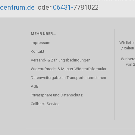
centrum.de
oder
06431-
7781022
MEHR ÜBER...
Impressum
Wir liefe
/ Itali
Kontakt
Wir ber
Versand- & Zahlungsbedingungen
von 2
Widerrufsrecht & Muster-Widerrufsformular
Datenweitergabe an Transportunternehmen
AGB
Privatsphäre und Datenschutz
Callback Service