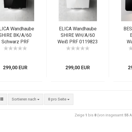
LICA Wandhaube
ELICA Wandhaube
BES
SHIRE BK/A/60
SHIRE WH/A/60
Schwarz PRF
Weiß PRF 0119823
Wa
0119819 EEK B
EEK B
E
Glas/
299,00 EUR
299,00 EUR
2
Sortieren nach
8 pro Seite
Zeige
1
bis
8
(von insgesamt
55
Ar