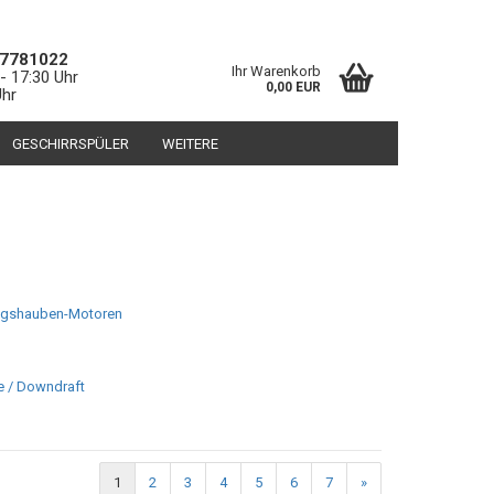
Deutschland
Kundenlogin
Merkzettel
7781022
Ihr Warenkorb
- 17:30 Uhr
0,00 EUR
Uhr
GESCHIRRSPÜLER
WEITERE
gshauben-Motoren
erstellen
ort vergessen?
e / Downdraft
1
2
3
4
5
6
7
»