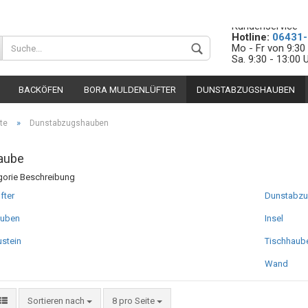
Kundenservice
Hotline:
06431-
Wohnort
Mo - Fr von 9:30 
Sa. 9:30 - 13:00 
BACKÖFEN
BORA MULDENLÜFTER
DUNSTABZUGSHAUBEN
»
te
Dunstabzugshauben
aube
gorie Beschreibung
fter
Dunstabzu
Konto 
auben
Insel
Passw
ustein
Tischhaub
Wand
Sortieren nach
8 pro Seite