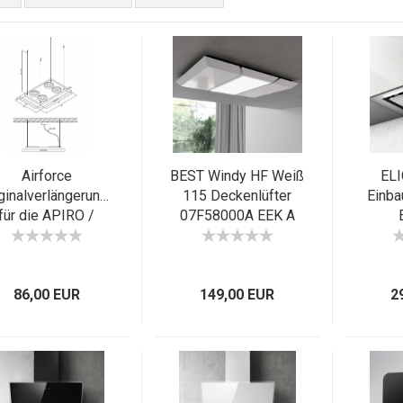
Airforce
BEST Windy HF Weiß
EL
ginalverlängerungskit
115 Deckenlüfter
Einba
für die APIRO /
07F58000A EEK A
Maestrale
PRF0
Dunsthaube
86,00 EUR
149,00 EUR
2