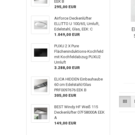
EEK B
295,00 EUR
Airforce Deckenlüfter
ELLITTO U 100/65, Umluft,
E
Edelstahl, Glas, EEK: C
1.049,00 EUR
PUXU 2 X Pure
Flächeninduktions-Kochfeld
mit Kochfeldabzug PUXU2
Umluft
3.288,00 EUR
ELICA HIDDEN Einbauhaube
60 cm Edelstahl/Glas
PRF0097676 EEK B
305,00 EUR
BEST Windy HF Weiß 115
Deckenlüfter 07F58000A EEK
A
149,00 EUR