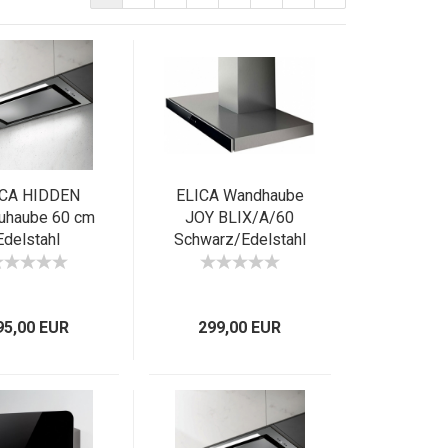
ICA HIDDEN
ELICA Wandhaube
uhaube 60 cm
JOY BLIX/A/60
Edelstahl
Schwarz/Edelstahl
092333 EEK B
PRF 0104625 EEK B
95,00 EUR
299,00 EUR