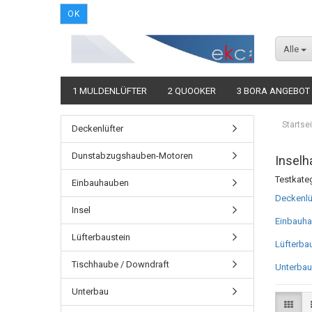
OK
Alle
1 MULDENLÜFTER
2 QUOOKER
3 BORA ANGEBOT
Startsei
Deckenlüfter
Dunstabzugshauben-Motoren
Inselh
Testkate
Einbauhauben
Deckenlü
Insel
Einbauh
Lüfterbaustein
Lüfterba
Tischhaube / Downdraft
Unterbau
Unterbau