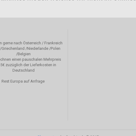
rn gerne nach Österreich / Frankreich
en /Griechenland /Niederlande /Polen
/Belgien
echnen einen pauschalen Mehrpreis
5€ zuzüglich der Lieferkosten in
Deutschland
Rest Europa auf Anfrage